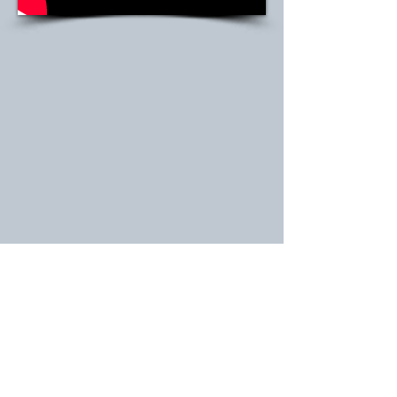
За плащане в брой, моля свържете
се с нас.
За
info@mybeautiful
контакти:
0899 246 321
i.com