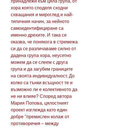
принадлежи към цяла група, от 
хора която споделя сходни 
схващания и мироглед и най-
типичния начин, за нейното 
самоидентифициране са 
именно дрехите. И така се 
оказва, че понякога в стремежа 
си да се различаваме силно от 
дадена група хора, неусетно 
можем да се слеем с друга 
група и да загубим границите 
на своята индивидуалност. До 
колко са тънки всъщност те и 
възможно ли е колективното да 
не ни влияе? Според автора 
Мария Попова, цялостният 
проект изглежда като един 
добре "премислен колаж от 
противоречия – между 