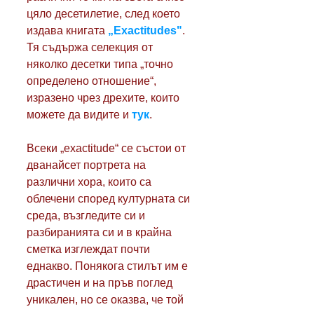
цяло десетилетие, след което 
издава книгата 
„Еxactitudes"
. 
Тя съдържа селекция от 
няколко десетки типа „точно 
определено отношение“, 
изразено чрез дрехите, които 
можете да видите и 
тук
.  
Всеки „exactitude“ се състои от 
дванайсет портрета на 
различни хора, които са 
облечени според културната си 
среда, възгледите си и 
разбиранията си и в крайна 
сметка изглеждат почти 
еднакво. Понякога стилът им е 
драстичен и на пръв поглед 
уникален, но се оказва, че той 